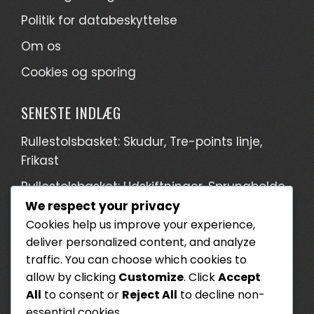
Politik for databeskyttelse
Om os
Cookies og sporing
SENESTE INDLÆG
Rullestolsbasket: Skudur, Tre-points linje,
Frikast
Rullestolsbasket: Udskiftninger, Sprungbolde,
Ude af spillet
We respect your privacy
Cookies help us improve your experience,
Kørestolsbasket: Spilformater, Blandede hold,
deliver personalized content, and analyze
Liga variationer
traffic. You can choose which cookies to
Kørestolsbasket: Regelopdateringer,
allow by clicking
Customize
. Click
Accept
All
to consent or
Reject All
to decline non-
Historiske ændringer, Regelfortolkninger
essential cookies.