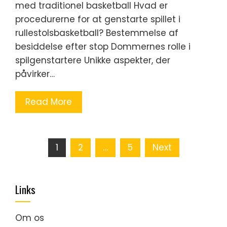
med traditionel basketball Hvad er
procedurerne for at genstarte spillet i
rullestolsbasketball? Bestemmelse af
besiddelse efter stop Dommernes rolle i
spilgenstartere Unikke aspekter, der
påvirker…
Read More
Posts
1
2
…
5
Next
pagination
Links
Om os