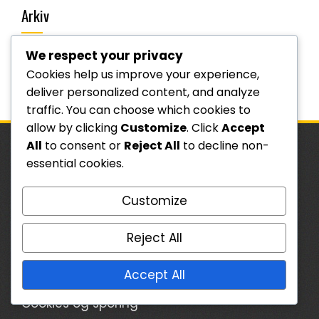
Arkiv
We respect your privacy
February 2026
Cookies help us improve your experience,
January 2026
deliver personalized content, and analyze
traffic. You can choose which cookies to
allow by clicking
Customize
. Click
Accept
All
to consent or
Reject All
to decline non-
essential cookies.
JURIDISK
Tag kontakt
Customize
Vilkår og betingelser
Reject All
Politik for databeskyttelse
Accept All
Om os
Cookies og sporing