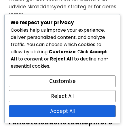
udvikle skræddersyede strategier for deres
roster.
We respect your privacy
Cookies help us improve your experience,
deliver personalized content, and analyze
traffic. You can choose which cookies to
allow by clicking
Customize
. Click
Accept
All
to consent or
Reject All
to decline non-
essential cookies.
Customize
Hvilke ressourcer er
Reject All
tilgængelige for
Accept All
rullestolsbasketballspillere