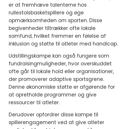
er at fremhæve talenterne hos
rullestolsbasketspillere og øge
opmærksomheden om sporten. Disse
begivenheder tiltrækker ofte lokale
samfund, hvilket fremmer en følelse af
inklusion og støtte til atleter med handicap.
Udstillingskampe kan også fungere som
fundraisingmuligheder, hvor overskuddet
ofte går til lokale hold eller organisationer,
der promoverer adaptive sportsgrene.
Denne økonomiske støtte er afgørende for
at opretholde programmer og give
ressourcer til atleter.
Derudover opfordrer disse kampe til
spillerengagement ved at give atleter