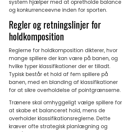
system hjælper med at opretholde balance
og konkurrenceevne inden for sporten.
Regler og retningslinjer for
holdkomposition
Reglerne for holdkomposition dikterer, hvor
mange spillere der kan være på banen, og
hvilke typer klassifikationer der er tilladt.
Typisk består et hold af fem spillere på
banen, med en blanding af klassifikationer
for at sikre overholdelse af pointgrænserne.
Trænere skal omhyggeligt vælge spillere for
at skabe et balanceret hold, mens de
overholder klassifikationsreglerne. Dette
kræver ofte strategisk planlægning og