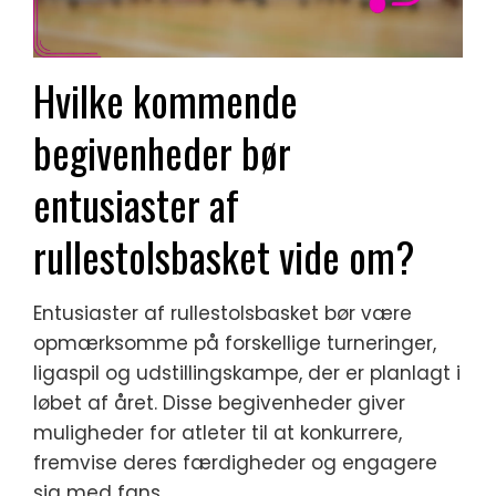
Hvilke kommende
begivenheder bør
entusiaster af
rullestolsbasket vide om?
Entusiaster af rullestolsbasket bør være
opmærksomme på forskellige turneringer,
ligaspil og udstillingskampe, der er planlagt i
løbet af året. Disse begivenheder giver
muligheder for atleter til at konkurrere,
fremvise deres færdigheder og engagere
sig med fans.