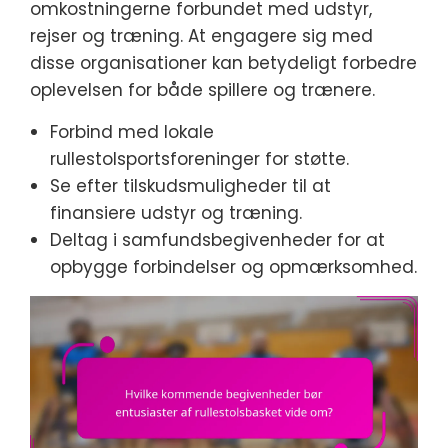
omkostningerne forbundet med udstyr,
rejser og træning. At engagere sig med
disse organisationer kan betydeligt forbedre
oplevelsen for både spillere og trænere.
Forbind med lokale
rullestolsportsforeninger for støtte.
Se efter tilskudsmuligheder til at
finansiere udstyr og træning.
Deltag i samfundsbegivenheder for at
opbygge forbindelser og opmærksomhed.