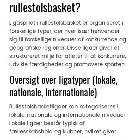
rullestolsbasket?
Ligaspillet i rullestolsbasket er organiseret i
forskellige typer, der hver især henvender
sig til forskellige niveauer af konkurrence og
geografiske regioner. Disse ligaer giver et
struktureret miljø for atleter til at konkurrere,
udvikle færdigheder og promovere sporten.
Oversigt over ligatyper (lokale,
nationale, internationale)
Rullestolsbasketligaer kan kategoriseres i
lokale, nationale og internationale niveauer.
Lokale ligaer består typisk af
fællesskabshold og klubber, hvilket giver