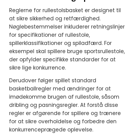
Reglerne for rullestolsbasket er designet til
at sikre sikkerhed og retfærdighed.
Nøglebestemmelser inkluderer retningslinjer
for specifikationer af rullestole,
spillerklassifikationer og spiladfærd. For
eksempel skal spillere bruge sportsrullestole,
der opfylder specifikke standarder for at
sikre lige konkurrence.
Derudover følger spillet standard
basketballregler med ændringer for at
imødekomme brugen af rullestole, såsom
dribling og pasningsregler. At forstå disse
regler er afgørende for spillere og trænere
for at sikre overholdelse og forbedre den
konkurrenceprægede oplevelse.