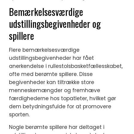
Bemærkelsesværdige
udstillingsbegivenheder og
spillere
Flere bemærkelsesværdige
udstillingsbegivenheder har fået
anerkendelse i rullestolsbasketfællesskabet,
ofte med berømte spillere. Disse
begivenheder kan tiltrække store
menneskemængder og fremhæve
færdighederne hos topatleter, hvilket gør
dem betydningsfulde for at promovere
sporten.
Nogle berømte spillere har deltaget i