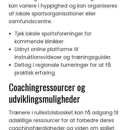
kan variere i hyppighed og kan organiseres
af lokale sportsorganisationer eller
samfundscentre.
Tjek lokale sportsforeninger for
kommende klinikker.
Udnyt online platforme til
instruktionsvideoer og træningsguider.
Deltag i regionale turneringer for at få
praktisk erfaring.
Coachingressourcer og
udviklingsmuligheder
Trænere i rullestolsbasket kan få adgang til
adskillige ressourcer for at forbedre deres
coachingfærdigheder og viden om spillet.