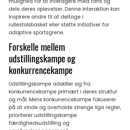
mulighed for at interagere med fans og
dele deres oplevelser. Denne interaktion kan
inspirere andre til at deltage i
rullestolsbasket eller støtte initiativer for
adaptive sportsgrene.
Forskelle mellem
udstillingskampe og
konkurrencekampe
Udstillingskampe adskiller sig fra
konkurrencekampe primært i deres struktur
og mål. Mens konkurrencekampe fokuserer
på at vinde og overholde strenge liga regler,
prioriterer udstillingskampe
færdighedsudstilling og