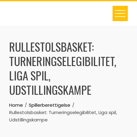
Skip
to
content
RULLESTOLSBASKET:
TURNERINGSELEGIBILITET,
LIGA SPIL,
UDSTILLINGSKAMPE
Home
Spillerberettigelse
Rullestolsbasket: Turneringselegibilitet, Liga spil,
Udstillingskampe