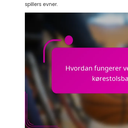
spillers evner.