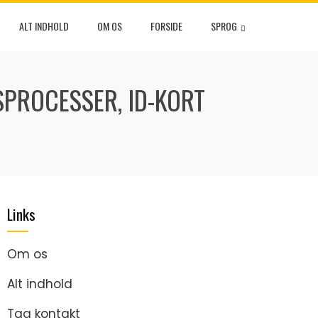
ALT INDHOLD
OM OS
FORSIDE
SPROG
SPROCESSER, ID-KORT
Links
Om os
Alt indhold
Tag kontakt