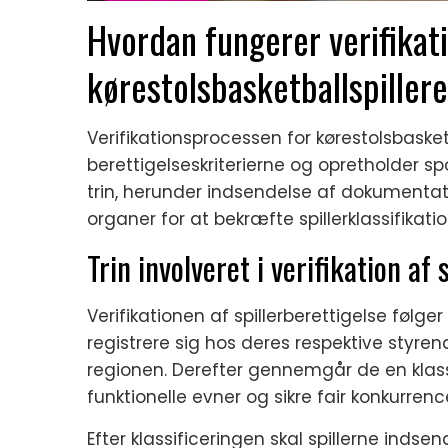
Hvordan fungerer verifikat
kørestolsbasketballspiller
Verifikationsprocessen for kørestolsbasketb
berettigelseskriterierne og opretholder sp
trin, herunder indsendelse af dokumenta
organer for at bekræfte spillerklassifikati
Trin involveret i verifikation af 
Verifikationen af spillerberettigelse følger 
registrere sig hos deres respektive styre
regionen. Derefter gennemgår de en klas
funktionelle evner og sikre fair konkurrenc
Efter klassificeringen skal spillerne inds