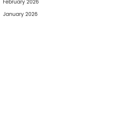
February 2026
January 2026