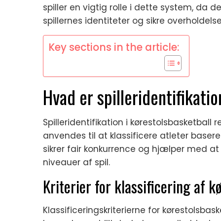
spiller en vigtig rolle i dette system, da d
spillernes identiteter og sikre overholdelse
Key sections in the article:
Hvad er spilleridentifikati
Spilleridentifikation i kørestolsbasketball r
anvendes til at klassificere atleter base
sikrer fair konkurrence og hjælper med at 
niveauer af spil.
Kriterier for klassificering af k
Klassificeringskriterierne for kørestolsbask