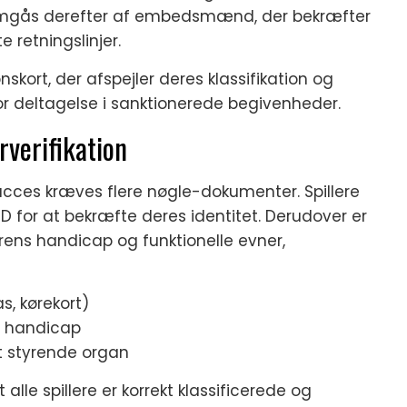
emgås derefter af embedsmænd, der bekræfter
e retningslinjer.
nskort, der afspejler deres klassifikation og
 for deltagelse i sanktionerede begivenheder.
rverifikation
 succes kræves flere nøgle-dokumenter. Spillere
 ID for at bekræfte deres identitet. Derudover er
lerens handicap og funktionelle evner,
as, kørekort)
r handicap
et styrende organ
lle spillere er korrekt klassificerede og