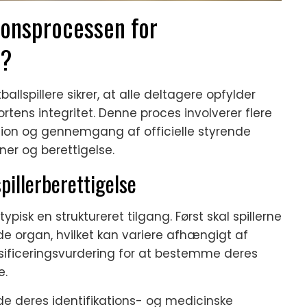
ionsprocessen for
e?
allspillere sikrer, at alle deltagere opfylder
ortens integritet. Denne proces involverer flere
tion og gennemgang af officielle styrende
oner og berettigelse.
spillerberettigelse
typisk en struktureret tilgang. Først skal spillerne
nde organ, hvilket kan variere afhængigt af
sificeringsvurdering for at bestemme deres
e.
ende deres identifikations- og medicinske