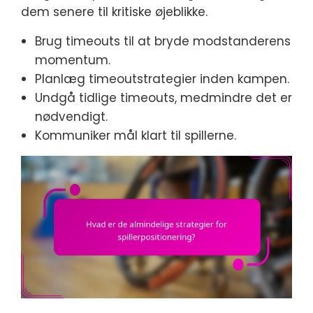
dem senere til kritiske øjeblikke.
Brug timeouts til at bryde modstanderens
momentum.
Planlæg timeoutstrategier inden kampen.
Undgå tidlige timeouts, medmindre det er
nødvendigt.
Kommuniker mål klart til spillerne.