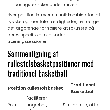
scoringsteknikker under kurven.
Hver position kræver en unik kombination af
fysiske og mentale færdigheder, hvilket gør
det afgørende for spillere at fokusere på
deres specifikke rolle under
træningssessioner.
Sammenligning af
rullestolsbasketpositioner med
traditionel basketball
Traditionel
Position
Rullestolsbasket
Basketball
Faciliterer
Point
angrebet,
Similar rolle, ofte