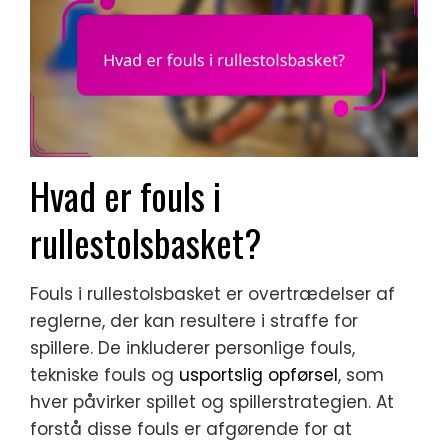
Hvad er fouls i
rullestolsbasket?
Fouls i rullestolsbasket er overtrædelser af
reglerne, der kan resultere i straffe for
spillere. De inkluderer personlige fouls,
tekniske fouls og
usportslig opførsel
, som
hver påvirker spillet og spillerstrategien. At
forstå disse fouls er afgørende for at