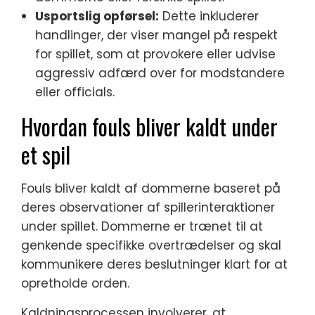
Usportslig opførsel:
Dette inkluderer
handlinger, der viser mangel på respekt
for spillet, som at provokere eller udvise
aggressiv adfærd over for modstandere
eller officials.
Hvordan fouls bliver kaldt under
et spil
Fouls bliver kaldt af dommerne baseret på
deres observationer af spillerinteraktioner
under spillet. Dommerne er trænet til at
genkende specifikke overtrædelser og skal
kommunikere deres beslutninger klart for at
opretholde orden.
Kaldningsprocessen involverer, at