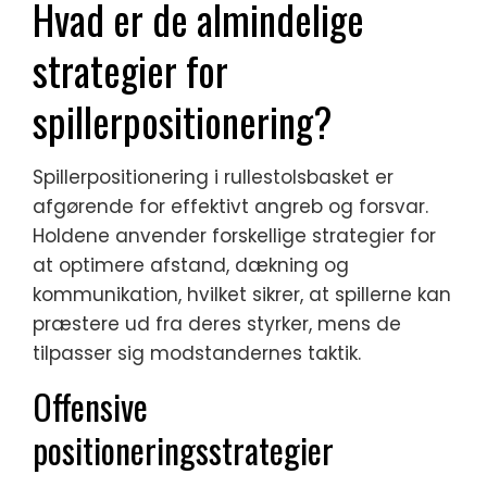
Hvad er de almindelige
strategier for
spillerpositionering?
Spillerpositionering i rullestolsbasket er
afgørende for effektivt angreb og forsvar.
Holdene anvender forskellige strategier for
at optimere afstand, dækning og
kommunikation, hvilket sikrer, at spillerne kan
præstere ud fra deres styrker, mens de
tilpasser sig modstandernes taktik.
Offensive
positioneringsstrategier