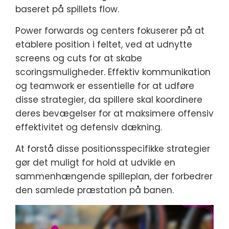
baseret på spillets flow.
Power forwards og centers fokuserer på at
etablere position i feltet, ved at udnytte
screens og cuts for at skabe
scoringsmuligheder. Effektiv kommunikation
og teamwork er essentielle for at udføre
disse strategier, da spillere skal koordinere
deres bevægelser for at maksimere offensiv
effektivitet og defensiv dækning.
At forstå disse positionsspecifikke strategier
gør det muligt for hold at udvikle en
sammenhængende spilleplan, der forbedrer
den samlede præstation på banen.