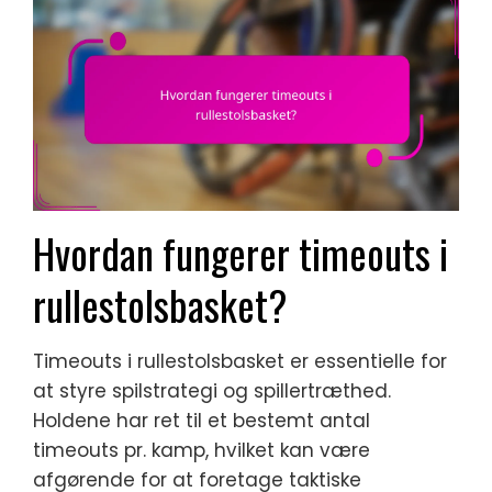
Hvordan fungerer timeouts i
rullestolsbasket?
Timeouts i rullestolsbasket er essentielle for
at styre spilstrategi og spillertræthed.
Holdene har ret til et bestemt antal
timeouts pr. kamp, hvilket kan være
afgørende for at foretage taktiske