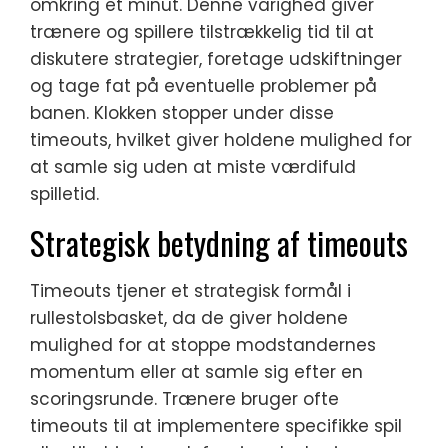
omkring et minut. Denne varighed giver
trænere og spillere tilstrækkelig tid til at
diskutere strategier, foretage udskiftninger
og tage fat på eventuelle problemer på
banen. Klokken stopper under disse
timeouts, hvilket giver holdene mulighed for
at samle sig uden at miste værdifuld
spilletid.
Strategisk betydning af timeouts
Timeouts tjener et strategisk formål i
rullestolsbasket, da de giver holdene
mulighed for at stoppe modstandernes
momentum eller at samle sig efter en
scoringsrunde. Trænere bruger ofte
timeouts til at implementere specifikke spil