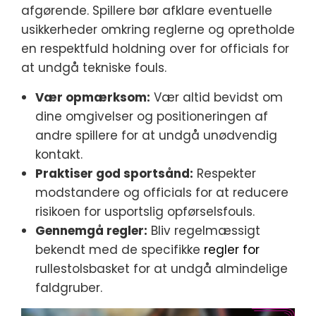
afgørende. Spillere bør afklare eventuelle
usikkerheder omkring reglerne og opretholde
en respektfuld holdning over for officials for
at undgå tekniske fouls.
Vær opmærksom:
Vær altid bevidst om
dine omgivelser og positioneringen af
andre spillere for at undgå unødvendig
kontakt.
Praktiser god sportsånd:
Respekter
modstandere og officials for at reducere
risikoen for usportslig opførselsfouls.
Gennemgå regler:
Bliv regelmæssigt
bekendt med de specifikke
regler for
rullestolsbasket for at undgå almindelige
faldgruber.