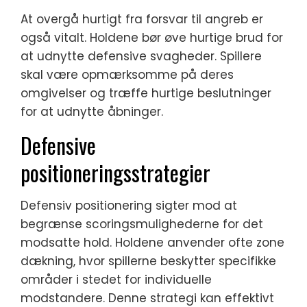
At overgå hurtigt fra forsvar til angreb er
også vitalt. Holdene bør øve hurtige brud for
at udnytte defensive svagheder. Spillere
skal være opmærksomme på deres
omgivelser og træffe hurtige beslutninger
for at udnytte åbninger.
Defensive
positioneringsstrategier
Defensiv positionering sigter mod at
begrænse scoringsmulighederne for det
modsatte hold. Holdene anvender ofte zone
dækning, hvor spillerne beskytter specifikke
områder i stedet for individuelle
modstandere. Denne strategi kan effektivt