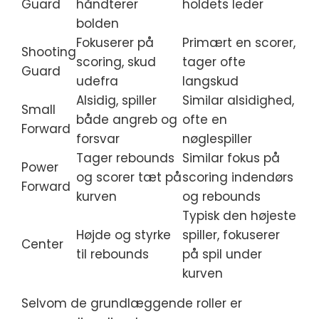
Guard
håndterer
holdets leder
bolden
Fokuserer på
Primært en scorer,
Shooting
scoring, skud
tager ofte
Guard
udefra
langskud
Alsidig, spiller
Similar alsidighed,
Small
både angreb og
ofte en
Forward
forsvar
nøglespiller
Tager rebounds
Similar fokus på
Power
og scorer tæt på
scoring indendørs
Forward
kurven
og rebounds
Typisk den højeste
Højde og styrke
spiller, fokuserer
Center
til rebounds
på spil under
kurven
Selvom de grundlæggende roller er