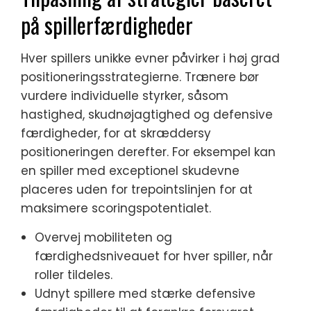
på spillerfærdigheder
Hver spillers unikke evner påvirker i høj grad
positioneringsstrategierne. Trænere bør
vurdere individuelle styrker, såsom
hastighed, skudnøjagtighed og defensive
færdigheder, for at skræddersy
positioneringen derefter. For eksempel kan
en spiller med exceptionel skudevne
placeres uden for trepointslinjen for at
maksimere scoringspotentialet.
Overvej mobiliteten og
færdighedsniveauet for hver spiller, når
roller tildeles.
Udnyt spillere med stærke defensive